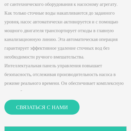
от сантехнического оборудования к насосному агрегату.
Как только сточные воды накапливаются до заданного
уровня, насос автоматически активируется и с помощью
мощного двигателя транспортирует отходы в главную
канализационную линию. Эта автоматическая операция
гарантирует эффективное удаление сточных вод без
необходимости ручного вмешательства.
Интеллектуальная панель управления повышает
безопасность, отслеживая производительность насоса в
режиме реального времени. Он обеспечивает комплексную
защиту благодаря автоматическому сливу сточных вод,
интеллектуальному реверсу двигателя и оповещению о
СВЯЗАТЬСЯ С НАМИ
неисправностях в режиме реального времени.
Пользователи могут легко переключаться между тремя
режимами работы — бесшумным, энергосберегающим и