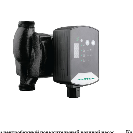
яной насос
Как центробежный бустерный водяной 