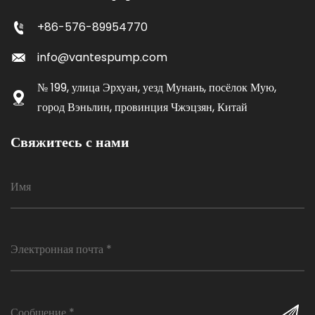
+86-576-89954770
info@vantespump.com
№ 199, улица Эрхуан, уезд Мунань, посёлок Мую,
город Вэньлин, провинция Чжэцзян, Китай
Свяжитесь с нами