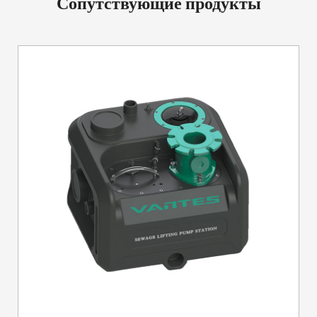
Сопутствующие продукты
превосходит производительность многих конкурирующих
продуктов. Высокая скорость потока обеспечивает
быструю и эффективную обработку больших объемов
сточных вод.
Удобное управление
Трехрежимная работа: VD-800/800Q предлагает три
режима работы: бесшумный, энергосберегающий и
мощный, каждый из которых выбирается с помощью
одной кнопки. Эта универсальность позволяет
пользователям выбирать режим, который соответствует их
потребностям, будь то тихая работа, энергоэффективность
или мощность.
Предупреждения о неисправностях и отображение: Насос
оснащен большим экраном, на котором в режиме
реального времени отображается информация и