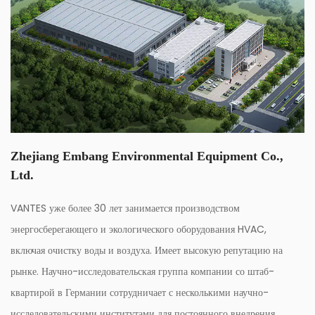
бесплатными мягкими переходниками для шлангов как
для впускных, так и для выпускных соединений, что
упрощает процесс установки. Эти переходники
обеспечивают надежное и герметичное соединение с
водопроводной системой.
Гибкие возможности установки: Насос предназначен для
универсальной установки, допускающей как заднюю, так и
Zhejiang Embang Environmental Equipment Co.,
боковую подачу. Эта гибкость учитывает различные
Ltd.
конфигурации установки и ограничения по пространству.
VANTES уже более 30 лет занимается производством
энергосберегающего и экологического оборудования HVAC,
включая очистку воды и воздуха. Имеет высокую репутацию на
рынке. Научно-исследовательская группа компании со штаб-
квартирой в Германии сотрудничает с несколькими научно-
исследовательскими институтами для постоянного внедрения