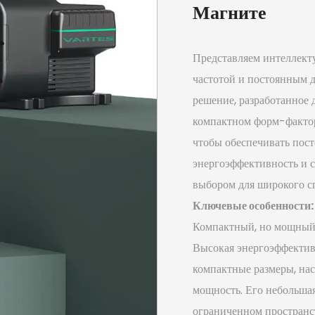
Магните
Представляем интеллект
частотой и постоянным 
решение, разработанное 
компактном форм-фактор
чтобы обеспечивать пос
энергоэффективность и с
выбором для широкого с
Ключевые особенности:
Компактный, но мощный
Высокая энергоэффектив
компактные размеры, на
мощность. Его небольшая
ограниченном пространст