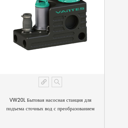
VW20L Бытовая насосная станция для
VW6
подъема сточных вод с преобразованием
частоты на постоянном магните
пре