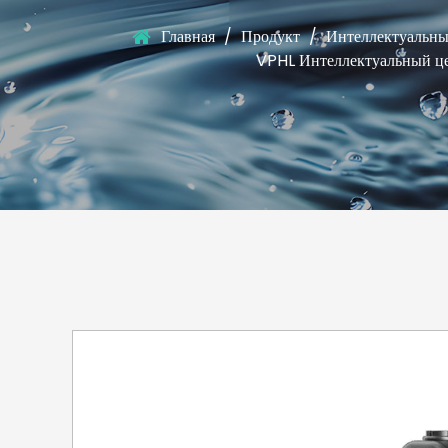
Главная
/
Продукт
/
Интеллектуальны
VPHL Интеллектуальный це