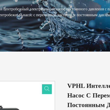
й центробежный электрический насос постоянного давления с п
нтробежный насос с переменной частотой и постоянным давлен
VPHL Интелл
Насос С Пере
Постоянным Д