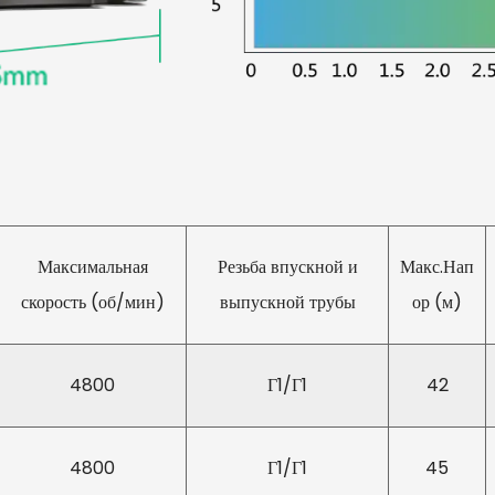
Экологические преимущес
устранения необходимост
созданию более устойчив
Удобство эксплуатации 
Регулировка давления о
функцией регулировки да
пользователям легко уст
усилиями. Интуитивный 
Максимальная
Резьба впускной и
Макс.Нап
пользователя.
скорость (об/мин)
выпускной трубы
ор (м)
Простота обслуживания: 
гарантирует отсутствие 
4800
Г1/Г1
42
либо проблем насос обе
позволяет легко выявлят
обслуживании.
4800
Г1/Г1
45