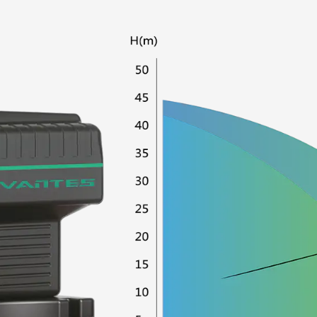
Тихая работа: насос VP
работает с удивительно 
работа идеально подходи
повседневной деятельнос
Повышенный комфорт по
способствует созданию б
что делает насос VPHL х
шума является приоритет
Энергоэффективность и 
Частотно-регулируемый п
частотно-регулируемым
классифицированный как 
технология позволяет на
зависимости от нагрузки
сравнению с традицион