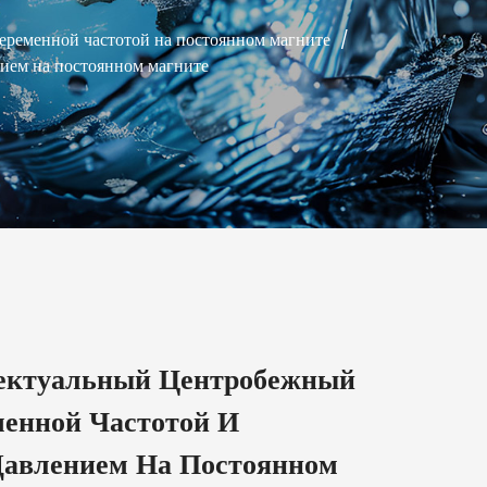
еременной частотой на постоянном магните
/
ием на постоянном магните
ектуальный Центробежный
менной Частотой И
авлением На Постоянном