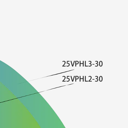
HL, оснащенный центробежным рабочим колесом,
низким уровнем шума — всего 49 децибел. Эта тихая
т для жилых помещений, поскольку насос не мешает
ти или сну.
льзователя: пониженный уровень шума
олее приятной и свободной от стресса обстановки,
орошим выбором для домов и офисов, где снижение
ом.
экологичность:
ривод: В насосе используется двигатель с
 приводом (ЧРП) с постоянными магнитами,
IE5 (уровень эффективности 1). Эта передовая
сосу регулировать потребляемую мощность в
, что приводит к экономии энергии до 30% по
ными асинхронными двигателями.