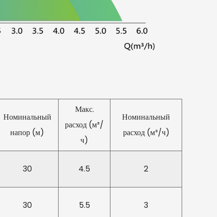
тва: за счет снижения энергопотребления и
и в резервуаре для воды насос VPHL способствует
ого и экологически безопасного решения.
и обслуживания:
дним касанием. Насос VPHL оснащен простой
вления одним касанием, что позволяет
анавливать желаемое давление с меньшими
Макс.
дизайн упрощает работу и повышает удобство
Номинальный
Номинальный
расход (м³/
напор (м)
расход (м³/ч)
ч)
конструкция центробежного рабочего колеса
засоров в насосе. В случае возникновения каких-
30
4.5
2
спечивает четкую индикацию неисправностей, что
ь и устранять потребности в техническом
30
5.5
3