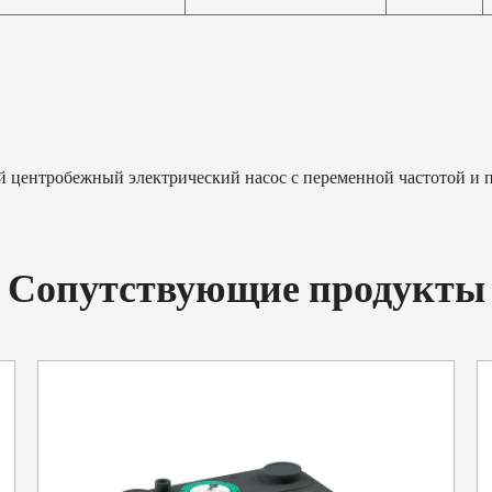
Широкий диапазон напря
Универсальная совмести
работает в широком диап
Прочная конструкция: на
пыли и водяных брызг и 
снаружи помещений.
нтробежный электрический насос с переменной частотой и п
Расширенные функции дл
Высокая мощность всасы
позволяет ему достигать
Сопутствующие продукты
гарантируя, что он сможе
ограничена или недостат
Встроенная конструкция
обратным клапаном и фу
что минимизирует удары
водоснабжения.