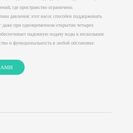
ний, где пространство ограничено.
ики давления: этот насос способен поддерживать
кг даже при одновременном открытии четырех
обеспечивает надежную подачу воды к нескольким
ство и функциональность в любой обстановке.
е и постоянное давление:
 температурам: насос VPHL выдерживает высокие
НАМИ
я надежную работу даже в сложных условиях. Эта
щее значение для применений, связанных с горячей
атурными средами.
ления: благодаря интеллектуальной регулировке
ет свою работу в режиме реального времени, чтобы
 давление, независимо от количества открытых
ма: