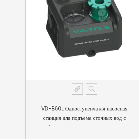
нция
VD-B60L Одноступенчатая насосная
станция для подъема сточных вод с
нном
преобразованием частоты на постоянном
магните