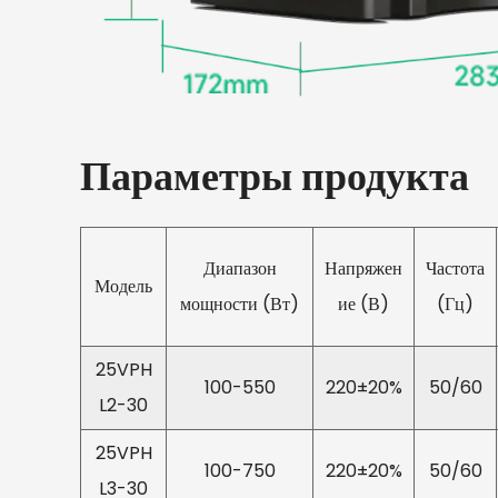
Параметры продукта
Диапазон
Напряжен
Частота
Модель
мощности (Вт)
ие (В)
(Гц)
25VPH
100-550
220±20%
50/60
L2-30
25VPH
100-750
220±20%
50/60
L3-30