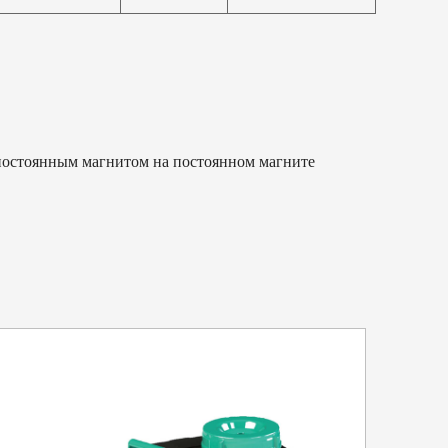
жения и надежная защита:
мость по напряжению: насос VPHL эффективно
азоне напряжений от 180 до 260 В.
сос VPHL имеет класс защиты IP54 для защиты от
предназначен для использования как внутри, так и
остоянным магнитом на постоянном магните
я хорошей производительности:
вания: усовершенствованная конструкция насоса
 высоты всасывания до 8,5 метров за две минуты,
т справиться с ситуациями, когда подача воды
очна.
 защиты от гидроударов: насос оснащен встроенным
нкциями предотвращения гидравлического удара,
 в системе и повышает общую надежность системы