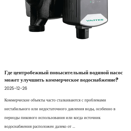
ный водяной насос
Как центробежный бустерный 
е водоснабжение?
стабилизировать переменный р
2025-12-19
ся с проблемами
Системы водоснабжения в промышленност
ния воды, особенно в
строительстве часто сталкиваются с нес
гда источник
потоком, вызванным колебаниями уровня
подачей вверх по течени...