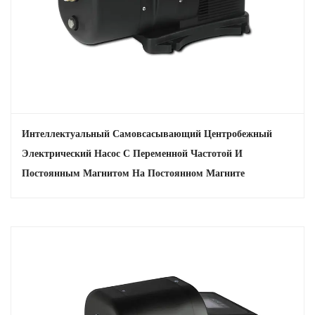
которая позволяет легко контролировать и регулировать
настройки насоса.
Мониторинг в реальном времени: панель управления
предоставляет данные о производительности насоса в режиме
реального времени, помогая пользователям оптимизировать
работу и быстро устранять неполадки.
Компактный и эффективный дизайн
Интеллектуальный Самовсасывающий Центробежный
Экономия места: компактная конструкция насоса делает его
Электрический Насос С Переменной Частотой И
пригодным для установки в условиях ограниченного
Постоянным Магнитом На Постоянном Магните
пространства.
Эффективная занимаемая площадь: несмотря на небольшой
размер, насос обеспечивает высокую производительность, что
делает его хорошим выбором для различных применений.
Самовсасывающая конструкция
Автоматическая работа: автоматически заправляется, что
обеспечивает беспроблемную работу и требует меньшего