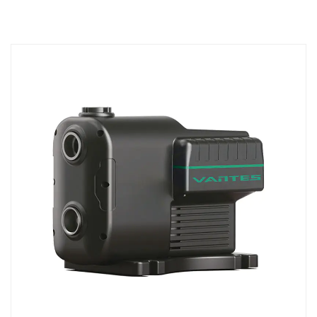
постоянными магнитами, частотно-регулируемый привод,
возможность самовсасывания и центробежную перекачку, что
обеспечивает надежное и энергоэффективное решение для
различных применений.
Преимущества
Энергоэффективность
Снижение энергопотребления: сочетание двигателя с
постоянными магнитами и частотно-регулируемого привода
значительно снижает потребление энергии по сравнению с
традиционными насосами.
Снижение эксплуатационных расходов. Высокая эффективность
насоса приводит к снижению счетов за электроэнергию и
снижению эксплуатационных расходов в течение всего срока
службы насоса.
Постоянное давление
Стабильное давление воды: интеллектуальная система управления