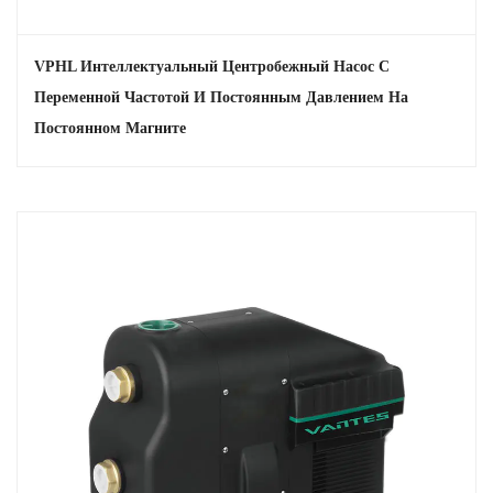
поддерживает постоянное давление воды, обеспечивая
постоянный поток воды независимо от меняющейся потребности.
VPHL Интеллектуальный Центробежный Насос С
Повышенный комфорт: для жилых помещений это означает
Переменной Частотой И Постоянным Давлением На
отсутствие резких изменений давления воды при использовании
Постоянном Магните
нескольких кранов или приборов.
Надежность и долговечность
Прочная конструкция. Насос создан для работы в сложных
условиях, изготовлен из прочных материалов и компонентов,
обеспечивающих длительный срок службы.
Сокращение технического обслуживания: интеллектуальная
система управления и функция самовсасывания сводят к
минимуму необходимость частого технического обслуживания,
сокращая время простоя и затраты на техническое обслуживание.
Особенности продукта
Расширенная панель управления
Удобный интерфейс: насос оснащен удобной панелью управления,