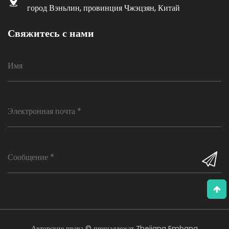
город Вэньлин, провинция Чжэцзян, Китай
Свяжитесь с нами
Авторские права © принадлежат Zhejiang Embang