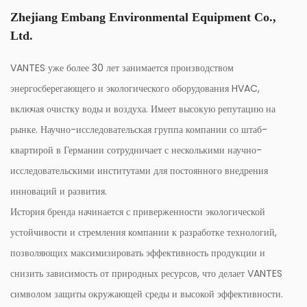
Служба поддержки клиентов
Zhejiang Embang Environmental Equipment Co.,
Круглосуточная поддержка: доступна специальная поддержка
Ltd.
клиентов, которая поможет с установкой, устранением неполадок
VANTES уже более 30 лет занимается производством
и обслуживанием, гарантируя, что пользователи смогут
энергосберегающего и экологического оборудования HVAC,
максимизировать выгоду от своих инвестиций.
включая очистку воды и воздуха. Имеет высокую репутацию на
Наш Интеллектуальный центробежный электрический насос
постоянного давления с переменной частотой на постоянном
рынке. Научно-исследовательская группа компании со штаб-
магните предлагает передовое решение для эффективной и
квартирой в Германии сотрудничает с несколькими научно-
надежной подачи воды. Сочетание передовых технологий,
исследовательскими институтами для постоянного внедрения
энергоэффективности и удобства пользователя делает его
инноваций и развития.
хорошим выбором для широкого спектра применений,
История бренда начинается с приверженности экологической
обеспечивая стабильную производительность и значительную
устойчивости и стремления компании к разработке технологий,
экономию средств.
позволяющих максимизировать эффективность продукции и
снизить зависимость от природных ресурсов, что делает VANTES
символом защиты окружающей среды и высокой эффективности.