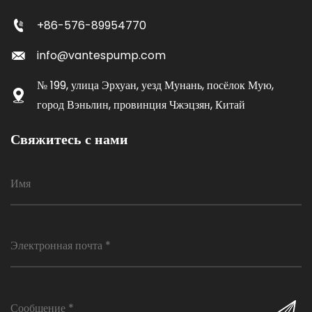
+86-576-89954770
info@vantespump.com
№ 199, улица Эрхуан, уезд Мунань, посёлок Мую,
город Вэньлин, провинция Чжэцзян, Китай
Свяжитесь с нами