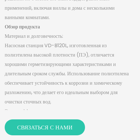
применений, включая виллы и дома с несколькими
ванными комнатами.
Обзор продукта
Материал и долговечность:
Насосная станция VD-B120L, изготовленная из
полиэтилена высокой плотности (ПЭ), отличается
хорошими герметизирующими характеристиками и
длительным сроком службы. Использование полиэтилена
обеспечивает устойчивость к коррозии и химическому
разложению, что делает его идеальным выбором для
очистки сточных вод.
Энергоэффективность:
Насосная станция VD-B120L, оснащенная синхронным
СВЯЗАТЬСЯ С НАМИ
двигателем с постоянными магнитами, обеспечивает
экономию энергии более 30% по сравнению с