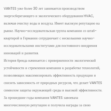
Диапазон значений pH:
VANTES уже более 30 лет занимается производством
Подходит для сточных вод со значением pH от 4 до 10,
энергосберегающего и экологического оборудования HVAC,
обеспечивая совместимость с широким спектром типов
включая очистку воды и воздуха. Имеет высокую репутацию на
сточных вод.
рынке. Научно-исследовательская группа компании со штаб-
Неметаллический и нетяжелый мусор:
квартирой в Германии сотрудничает с несколькими научно-
Насосная станция предназначена для перекачивания
исследовательскими институтами для постоянного внедрения
сточных вод без металлических предметов (например,
инноваций и развития.
зажимов и шпилек), камней, строительных материалов и
История бренда начинается с приверженности экологической
крупных тканей, обеспечивая бесперебойную и
устойчивости и стремления компании к разработке технологий,
бесперебойную работу.
позволяющих максимизировать эффективность продукции и
снизить зависимость от природных ресурсов, что делает VANTES
символом защиты окружающей среды и высокой эффективности.
За прошедшие годы компания VANTES завоевала
многочисленную репутацию и получила награды за свою