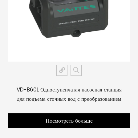
устойчивости за счет сокращения общего углеродного
следа.
Простота установки и обслуживания:
Насосная станция VD-B120L спроектирована таким
образом, чтобы ее установка была простой, что позволяет
сократить время и усилия, необходимые для настройки.
Модульная конструкция обеспечивает простую
интеграцию в существующие системы, сокращая время
простоев и сбоев.
Техническое обслуживание упрощается благодаря
VD-B60L Одноступенчатая насосная станция
доступным компонентам и удобной конструкции, что
для подъема сточных вод с преобразованием
позволяет быстро проводить проверки и обслуживание.
частоты на постоянном магните
Это снижает долгосрочные затраты на техническое
Посмотреть больше
обслуживание и обеспечивает стабильную
производительность.