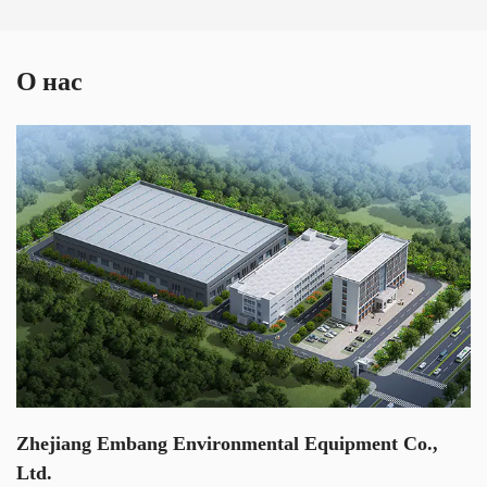
Варианты настройки:
Понимая, что разные приложения могут иметь уникальные
требования, VD-B120L предлагает настраиваемые
О нас
параметры. Пользователи могут выбирать конкретные
механизмы управления, характеристики двигателя и
конструкцию рабочего колеса, чтобы адаптировать
насосную станцию ​​к своим потребностям.
Индивидуальная настройка гарантирует, что VD-B120L
сможет удовлетворить широкий спектр эксплуатационных
требований, что делает его универсальным выбором для
различных сценариев управления сточными водами.
Условия эксплуатации
Насосная станция для очистки сточных вод с постоянным
магнитом VD-B120L может работать непрерывно при
Zhejiang Embang Environmental Equipment Co.,
следующих условиях:
Ltd.