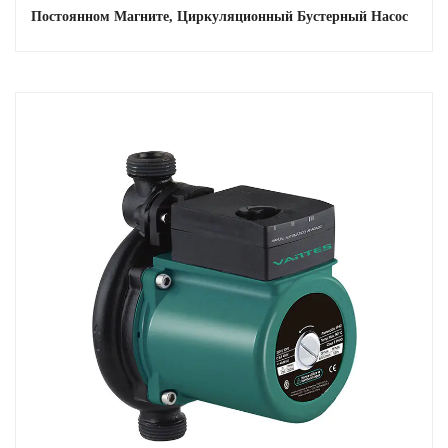
Расширенное управление: операторы могут точно настроить
Постоянном Магните, Циркуляционный Бустерный Насос
производительность насоса в соответствии с конкретными
потребностями применения, обеспечивая высокую эффективность
и результативность.
Плавный пуск/S: ЧРП обеспечивает плавное нарастание и
торможение, снижая механическое напряжение и продлевая срок
службы насоса.
3. Конструкция типа щита
Предотвращение утечек: экранированная конструкция
предотвращает утечку жидкости, обеспечивая безопасную и
чистую работу.
Шумоподавление: конструкция экрана помогает минимизировать
рабочий шум, что делает его пригодным для чувствительных к
шуму сред.
Повышенная безопасность: закрытая конструкция защищает
внутренние компоненты от внешних загрязнений и