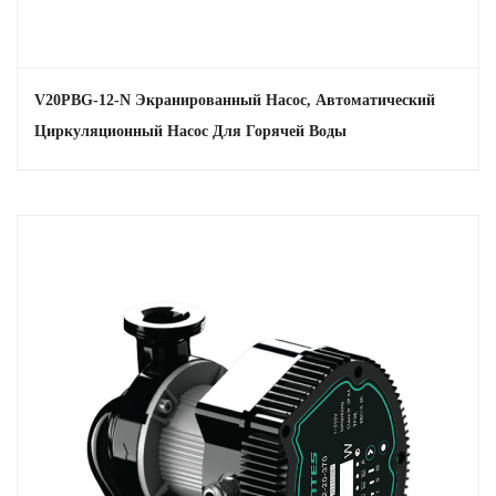
повреждений.
Преимущества
1. Энергоэффективность
Снижение эксплуатационных затрат: благодаря использованию
V20PBG-12-N Экранированный Насос, Автоматический
технологии постоянных магнитов и частотно-регулируемого
Циркуляционный Насос Для Горячей Воды
привода наш циркуляционный насос значительно снижает
потребление энергии и снижает эксплуатационные расходы.
Воздействие на окружающую среду. Снижение
энергопотребления приводит к уменьшению выбросов
углекислого газа, что делает его экологически чистым выбором.
2. Увеличенный срок службы
Прочные компоненты: высококачественные материалы и
передовые технологии, использованные в конструкции насоса,
обеспечивают длительный срок службы.
Сокращение технического обслуживания: конструкция двигателя
с постоянными магнитами и защитного типа требует меньшего