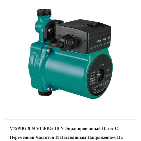
Конструкция защитного типа обеспечивает дополнительный
уровень защиты, обеспечивая долговечность и надежность в
сложных условиях.
Ключевые особенности
1. Технология двигателей с постоянными магнитами
Высокая эффективность: использование постоянных магнитов
снижает потребление энергии и повышает общий КПД двигателя.
Снижение тепловыделения: постоянные магниты выделяют
меньше тепла по сравнению с традиционными двигателями, что
увеличивает срок службы и надежность насоса.
Компактный дизайн: компактный размер двигателя упрощает
установку и интеграцию в различные системы.
2. Частотно-регулируемый привод (ЧРП)
Экономия энергии: ЧРП регулирует скорость насоса в
соответствии с требуемой скоростью потока, что приводит к
V15PBG-9-N V15PBG-10-N Экранированный Насос С
значительной экономии энергии.
Переменной Частотой И Постоянным Напряжением На