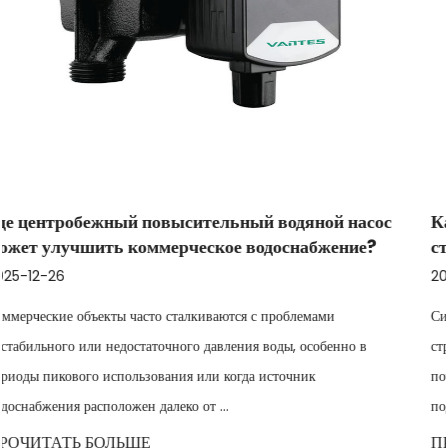
ной насос
Как центробежный бустерный водяной н
бжение?
стабилизировать переменный расход на 
2025-12-19
мами
Системы водоснабжения в промышленности, сельском
собенно в
строительстве часто сталкиваются с нестабильным вх
к
потоком, вызванным колебаниями уровня воды, нест
подачей вверх по течени...
ПРОЧИТАТЬ БОЛЬШЕ