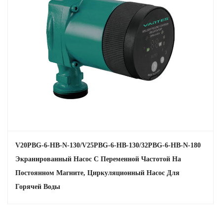
Испытания в полевых условиях: наши циркуляционные насосы
прошли тщательные испытания в реальных условиях,
продемонстрировав их надежность и эффективность.
Удовлетворенность клиентов: Положительные отзывы от
широкого круга клиентов подчеркивают производительность и
надежность насоса.
Комплексная поддержка
Экспертная помощь: Наша команда опытных инженеров готова
предоставить техническую поддержку и рекомендации,
гарантируя правильную работу вашего насоса.
Гарантия и обслуживание. Мы предлагаем надежный пакет
V20PBG-6-HB-N-130/V25PBG-6-HB-130/32PBG-6-HB-N-180
гарантий и обслуживания, который обеспечит вам спокойствие и
Экранированный Насос С Переменной Частотой На
защитит ваши инвестиции.
Постоянном Магните, Циркуляционный Насос Для
Узнайте, как циркуляционный насос экранированного типа с
Горячей Воды
регулируемой частотой и постоянными магнитами может
произвести революцию в ваших системах циркуляции жидкости.