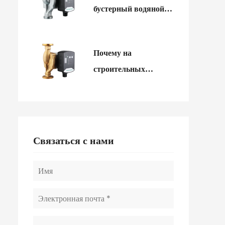
бустерный водяной
водоснабжение?
насос может
стабилизировать
Почему на
переменный расход
строительных
на входе?
площадках следует
использовать
самовсасывающие
электрические
Связаться с нами
насосы?