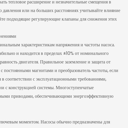
вать тепловое расширение и незначительные смещения в
о давления или на больших расстояниях учитывайте влияние
зуйте подходящие регулирующие клапаны для снижения этих
инениями
минальным характеристикам напряжения и частоты насоса.
табильно и находится в пределах ±10% от номинального
равность двигателя. Правильное заземление и защита от
 с постоянными магнитами и преобразователь частоты, если
ия в соответствии с эксплуатационными требованиями,
вии с конструкцией системы. Многоступенчатые
емыми приводами, обеспечивающими энергоэффективную
ключевым моментом. Насосы обычно предназначены для