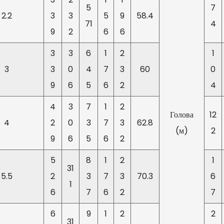
значительную экономию 
5
7
2.2
3
3
5
9
58.4
развития. Выбирайте VC
71
4
будущего.
9
2
6
6
3
3
6
1
2
1
3
3
0
4
7
3
60
0
9
6
5
6
2
4
4
3
7
1
2
Голова
12
4
2
0
3
7
3
62.8
(м)
2
9
6
5
6
2
5
8
1
2
1
31
5.5
2
3
7
3
70.3
6
1
6
7
6
2
7
6
9
1
2
2
31