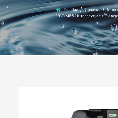
Главная
/
Продукт
/
Много
VCDMF6 Интеллектуальный верти