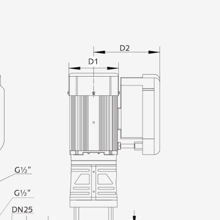
сти и эффективности. Такой комплексный подход
сть и повышает общую эффективность насоса.
эксплуатация:
вибрации. Усовершенствованная конструкция
вибрацию, обеспечивая более тихую и приятную
. Соблюдая стандарты энергоэффективности IE5,
ели устойчивого развития и снижает выбросы
насосных систем.
жения:
ленное использование: VCDMF6 предназначен для
нений, включая городские системы водоснабжения,
и коммерческие здания. Его универсальные
его идеальным выбором для требовательных условий