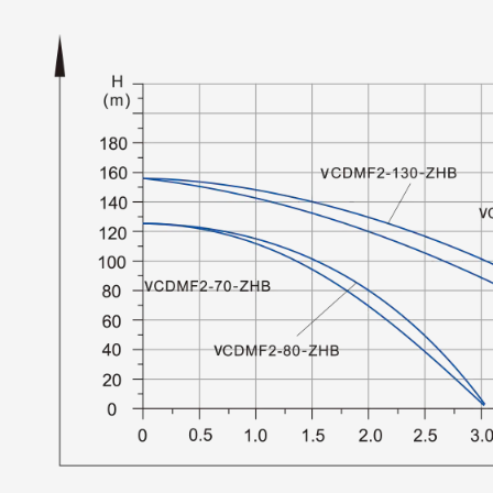
3. Прочная конструкция 
Многоступенчатый центр
конструкция VCDMF6 обе
делает его пригодным д
применений. Его прочна
надежность и долговечно
Интеллектуальные функц
управления обеспечивае
хорошую производительн
требований системы.
Особенности продукта
1. Баланс производитель
Эффективная интеграция 
высокопроизводительног
специального частотно-