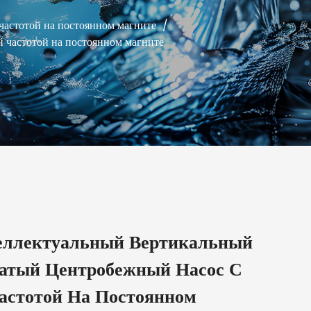
астотой на постоянном магните
/
частотой на постоянном магните
ллектуальный Вертикальный
атый Центробежный Насос С
астотой На Постоянном