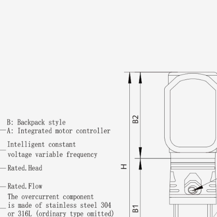
баланс производительно
устраняет неэффективно
2. Экологически чистая 
Низкий уровень шума и 
VCDMF6 снижает шум и 
рабочую среду.
Устойчивая эксплуатация
VCDMF6 поддерживает ц
углекислого газа от водо
3. Универсальные прило
Коммерческое и промыш
широкого спектра приме
промышленные процессы 
характеристики делают 