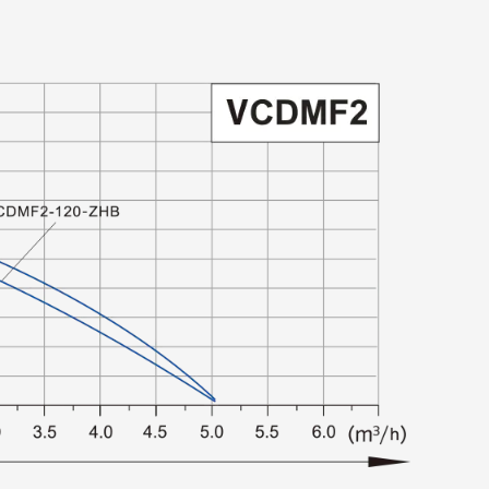
и надежная работа:
обежный насос. Вертикальная многоступенчатая
спечивает высокое давление и скорость потока, что
ля различных коммерческих и промышленных
я конструкция обеспечивает долговременную
сть.
ии управления: интеллектуальная система
т точную настройку и мониторинг, обеспечивая
ость и быстрое реагирование на изменения
ности:
двигателя и привода: сочетание
о двигателя с постоянными магнитами и
регулируемого привода обеспечивает хороший