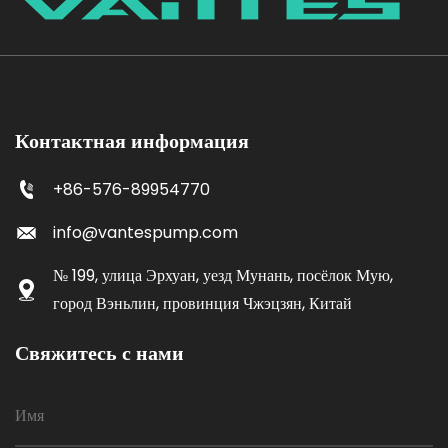
Контактная информация
+86-576-89954770
info@vantespump.com
№ 199, улица Эрхуан, уезд Мунань, посёлок Мую,
город Вэньлин, провинция Чжэцзян, Китай
Свяжитесь с нами