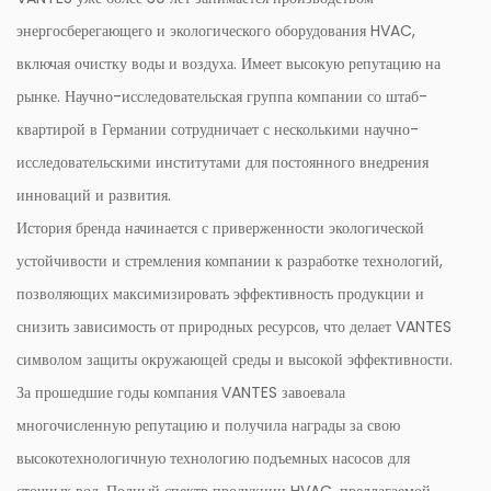
покрывает любые производственные дефекты или
энергосберегающего и экологического оборудования HVAC,
проблемы. Эта гарантия обеспечивает душевное
включая очистку воды и воздуха. Имеет высокую репутацию на
спокойствие и подчеркивает нашу приверженность
рынке. Научно-исследовательская группа компании со штаб-
качеству.
квартирой в Германии сотрудничает с несколькими научно-
Оригинальные запасные части: мы предоставляем
исследовательскими институтами для постоянного внедрения
оригинальные запасные части, чтобы обеспечить
инноваций и развития.
надежную работу вашего устройства. Использование
История бренда начинается с приверженности экологической
оригинальных деталей обеспечивает целостность и
устойчивости и стремления компании к разработке технологий,
эффективность устройства, позволяя избежать
позволяющих максимизировать эффективность продукции и
потенциальных проблем, вызванных некачественными
снизить зависимость от природных ресурсов, что делает VANTES
компонентами.
символом защиты окружающей среды и высокой эффективности.
За прошедшие годы компания VANTES завоевала
многочисленную репутацию и получила награды за свою
высокотехнологичную технологию подъемных насосов для