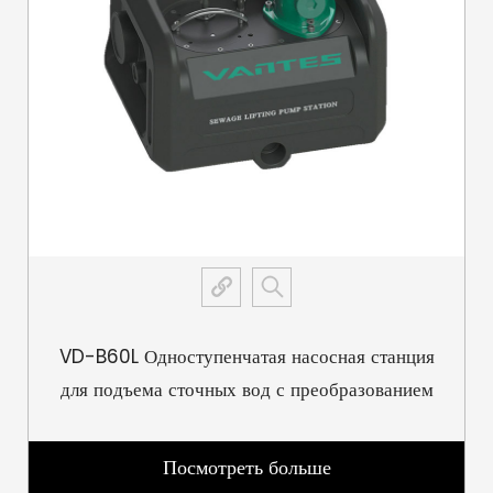
настраивать систему на расстоянии, повышая
эффективность работы.
Простота обслуживания и эксплуатации
Удобный дизайн: VD-B60L имеет удобный дизайн,
который упрощает установку и обслуживание. Четкие
инструкции и интуитивно понятное управление
облегчают пользователям эффективное управление
системой.
Низкие требования к техническому обслуживанию:
благодаря прочной конструкции и расширенным
VD-B60L Одноступенчатая насосная станция
функциям защиты насосная станция требует меньшего
для подъема сточных вод с преобразованием
обслуживания, что сокращает время простоя и
частоты на постоянном магните
эксплуатационные расходы.
Условия эксплуатации
Посмотреть больше
Одноступенчатая насосная станция для перекачки сточных