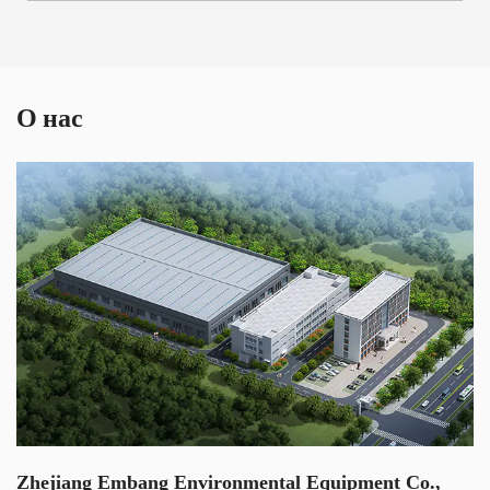
вод с постоянным магнитом VD-B60L предназначена для
непрерывной работы при следующих условиях:
Диапазон pH: Насос подходит для перекачивания
О нас
жидкостей со значением pH от 4 до 10. Этот диапазон
гарантирует, что насос может эффективно перерабатывать
различные типы сточных вод, не подвергаясь воздействию
кислотности или щелочности.
Неметаллические и неабразивные твердые вещества:
Насосная станция предназначена для перекачивания
сточных вод, не содержащих металлических предметов
(например, зажимов или шпилек), камней, строительных
материалов или больших кусков ткани. Это гарантирует
бесперебойную работу насоса без риска повреждения или
засорения.
Zhejiang Embang Environmental Equipment Co.,