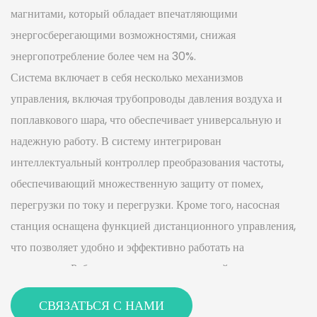
магнитами, который обладает впечатляющими
энергосберегающими возможностями, снижая
энергопотребление более чем на 30%.
Система включает в себя несколько механизмов
управления, включая трубопроводы давления воздуха и
поплавкового шара, что обеспечивает универсальную и
надежную работу. В систему интегрирован
интеллектуальный контроллер преобразования частоты,
обеспечивающий множественную защиту от помех,
перегрузки по току и перегрузки. Кроме того, насосная
станция оснащена функцией дистанционного управления,
что позволяет удобно и эффективно работать на
расстоянии. Рабочее колесо из нержавеющей стали с
большими каналами обеспечивает работу без засорения,
СВЯЗАТЬСЯ С НАМИ
что делает его идеальным для обработки различных типов