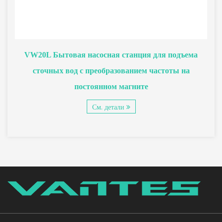
VW20L Бытовая насосная станция для подъема
сточных вод с преобразованием частоты на
постоянном магните
См. детали