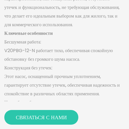
утечек и функциональность, не требующая обслуживания,
что делает его идеальным выбором как для жилого, так и
для коммерческого использования.
Ключевые особенности
Бесшумная работа:
V20PBG-12-N работает тихо, обеспечивая спокойную
обстановку без громкого шума насоса.
Конструкция без утечек:
Этот насос, оснащенный прочным уплотнением,
гарантирует отсутствие утечек, обеспечивая надежность и
спокойствие в различных областях применения.
Не требует обслуживания:
Разработанный для длительного срока службы, V20PBG-
СВЯЗАТЬСЯ С НАМИ
12-N не требует регулярного обслуживания, что снижает
эксплуатационные расходы и повышает удобство для