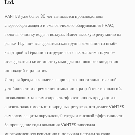
посетите наш веб-сайт. Присоединяйтесь к множеству
Ltd.
довольных клиентов, которые выбрали насос V20PBG-
VANTES уже более 30 лет занимается производством
12-N.
энергосберегающего и экологического оборудования HVAC,
включая очистку воды и воздуха. Имеет высокую репутацию на
рынке. Научно-исследовательская группа компании со штаб-
квартирой в Германии сотрудничает с несколькими научно-
исследовательскими институтами для постоянного внедрения
инноваций и развития.
История бренда начинается с приверженности экологической
устойчивости и стремления компании к разработке технологий,
позволяющих максимизировать эффективность продукции и
снизить зависимость от природных ресурсов, что делает VANTES
символом защиты окружающей среды и высокой эффективности.
За прошедшие годы компания VANTES завоевала
многочисленную репутацию и получила награды за свою